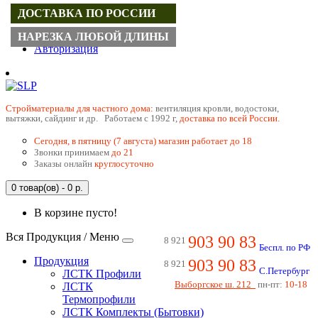
ДОСТАВКА ПО РОССИИ
Регистрация
НАРЕЗКА ЛЮБОЙ ДЛИНЫ
Авторизация
Cтройматериалы для частного дома:
вентиляция кровли, водостоки,
вытяжки, сайдинг и др. Работаем с 1992 г,
доставка по всей России.
Сегодня, в пятницу (7 августа) магазин работает до 18
Звонки принимаем
до 21
Заказы онлайн
круглосуточно
0 товар(ов) - 0 р.
В корзине пусто!
Вся Продукция / Меню
903 90 83
8 921
Беспл. по РФ
Продукция
903 90 83
8 921
С.Петербург
ЛСТК Профили
Выборгское ш. 212
пн-пт:
10-18
ЛСТК
Термопрофили
ЛСТК Комплекты (Бытовки)