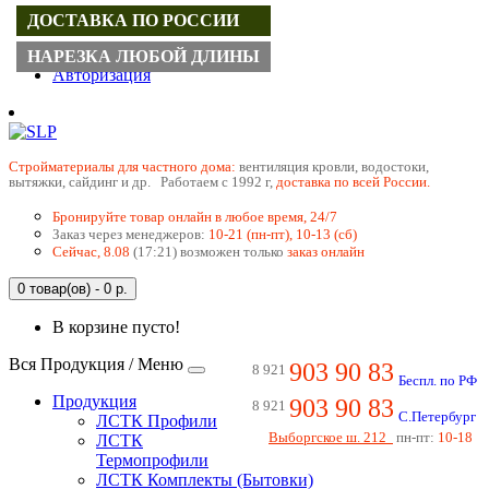
ДОСТАВКА ПО РОССИИ
Регистрация
НАРЕЗКА ЛЮБОЙ ДЛИНЫ
Авторизация
Cтройматериалы для частного дома:
вентиляция кровли, водостоки,
вытяжки, сайдинг и др. Работаем с 1992 г,
доставка по всей России.
Бронируйте товар онлайн в любое время, 24/7
Заказ через менеджеров:
10-21 (пн-пт), 10-13 (сб)
Сейчас, 8.08
(17:21) возможен только
заказ онлайн
0 товар(ов) - 0 р.
В корзине пусто!
Вся Продукция / Меню
903 90 83
8 921
Беспл. по РФ
Продукция
903 90 83
8 921
С.Петербург
ЛСТК Профили
Выборгское ш. 212
пн-пт:
10-18
ЛСТК
Термопрофили
ЛСТК Комплекты (Бытовки)