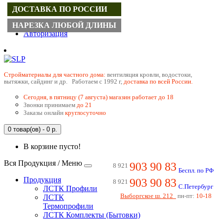
ДОСТАВКА ПО РОССИИ
Регистрация
НАРЕЗКА ЛЮБОЙ ДЛИНЫ
Авторизация
Cтройматериалы для частного дома:
вентиляция кровли, водостоки,
вытяжки, сайдинг и др. Работаем с 1992 г,
доставка по всей России.
Сегодня, в пятницу (7 августа) магазин работает до 18
Звонки принимаем
до 21
Заказы онлайн
круглосуточно
0 товар(ов) - 0 р.
В корзине пусто!
Вся Продукция / Меню
903 90 83
8 921
Беспл. по РФ
Продукция
903 90 83
8 921
С.Петербург
ЛСТК Профили
Выборгское ш. 212
пн-пт:
10-18
ЛСТК
Термопрофили
ЛСТК Комплекты (Бытовки)