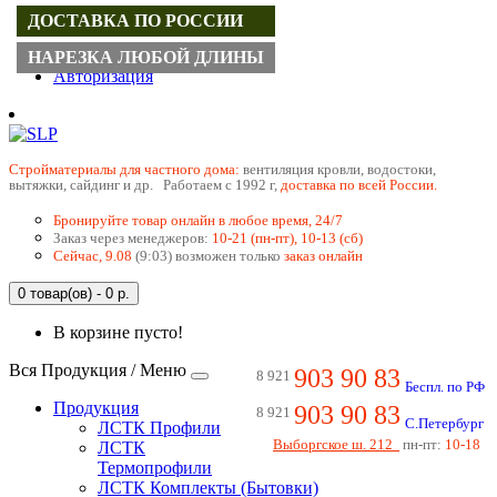
ДОСТАВКА ПО РОССИИ
Регистрация
НАРЕЗКА ЛЮБОЙ ДЛИНЫ
Авторизация
Cтройматериалы для частного дома:
вентиляция кровли, водостоки,
вытяжки, сайдинг и др. Работаем с 1992 г,
доставка по всей России.
Бронируйте товар онлайн в любое время, 24/7
Заказ через менеджеров:
10-21 (пн-пт), 10-13 (сб)
Сейчас, 9.08
(9:03) возможен только
заказ онлайн
0 товар(ов) - 0 р.
В корзине пусто!
Вся Продукция / Меню
903 90 83
8 921
Беспл. по РФ
Продукция
903 90 83
8 921
С.Петербург
ЛСТК Профили
Выборгское ш. 212
пн-пт:
10-18
ЛСТК
Термопрофили
ЛСТК Комплекты (Бытовки)