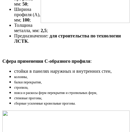
мм:
50
;
Ширина
профиля (A),
мм;
100
;
Толщина
металла, мм:
2,5
;
Предназначение:
для строительства по технологии
ЛСТК
.
Сфера применения С-образного профиля
:
стойки в панелях наружных и внутренних стен,
колонны,
балки перекрытия,
стропила,
пояса и раскосы ферм перекрытия и стропильных ферм,
стеновые прогоны,
сборные усиленные кровельные прогоны.