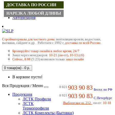
ДОСТАВКА ПО РОССИИ
Регистрация
НАРЕЗКА ЛЮБОЙ ДЛИНЫ
Авторизация
Cтройматериалы для частного дома:
вентиляция кровли, водостоки,
вытяжки, сайдинг и др. Работаем с 1992 г,
доставка по всей России.
Бронируйте товар онлайн в любое время, 24/7
Заказ через менеджеров:
10-21 (пн-пт), 10-13 (сб)
Сейчас, 8.08
(5:23) возможен только
заказ онлайн
0 товар(ов) - 0 р.
В корзине пусто!
Вся Продукция / Меню
903 90 83
8 921
Беспл. по РФ
Продукция
903 90 83
8 921
С.Петербург
ЛСТК Профили
Выборгское ш. 212
пн-пт:
10-18
ЛСТК
Термопрофили
ЛСТК Комплекты (Бытовки)