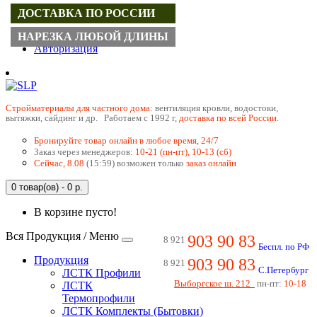
ДОСТАВКА ПО РОССИИ
Регистрация
НАРЕЗКА ЛЮБОЙ ДЛИНЫ
Авторизация
Cтройматериалы для частного дома:
вентиляция кровли, водостоки,
вытяжки, сайдинг и др. Работаем с 1992 г,
доставка по всей России.
Бронируйте товар онлайн в любое время, 24/7
Заказ через менеджеров:
10-21 (пн-пт), 10-13 (сб)
Сейчас, 8.08
(15:59) возможен только
заказ онлайн
0 товар(ов) - 0 р.
В корзине пусто!
Вся Продукция / Меню
903 90 83
8 921
Беспл. по РФ
Продукция
903 90 83
8 921
С.Петербург
ЛСТК Профили
Выборгское ш. 212
пн-пт:
10-18
ЛСТК
Термопрофили
ЛСТК Комплекты (Бытовки)