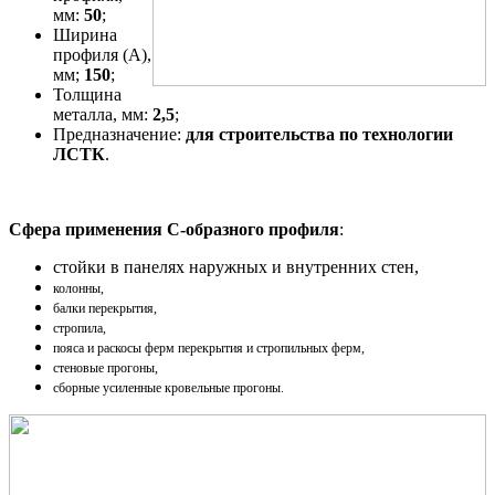
мм:
50
;
Ширина
профиля (A),
мм;
150
;
Толщина
металла, мм:
2,5
;
Предназначение:
для строительства по технологии
ЛСТК
.
Сфера применения С-образного профиля
:
стойки в панелях наружных и внутренних стен,
колонны,
балки перекрытия,
стропила,
пояса и раскосы ферм перекрытия и стропильных ферм,
стеновые прогоны,
сборные усиленные кровельные прогоны.