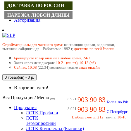
ДОСТАВКА ПО РОССИИ
Регистрация
НАРЕЗКА ЛЮБОЙ ДЛИНЫ
Авторизация
Cтройматериалы для частного дома:
вентиляция кровли, водостоки,
вытяжки, сайдинг и др. Работаем с 1992 г,
доставка по всей России.
Бронируйте товар онлайн в любое время, 24/7
Заказ через менеджеров:
10-21 (пн-пт), 10-13 (сб)
Сейчас, 10.08
(22:34) возможен только
заказ онлайн
0 товар(ов) - 0 р.
В корзине пусто!
Вся Продукция / Меню
903 90 83
8 921
Беспл. по РФ
Продукция
903 90 83
8 921
С.Петербург
ЛСТК Профили
Выборгское ш. 212
пн-пт:
10-18
ЛСТК
Термопрофили
ЛСТК Комплекты (Бытовки)