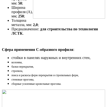
мм:
50
;
Ширина
профиля (A),
мм;
250
;
Толщина
металла, мм:
2,0
;
Предназначение:
для строительства по технологии
ЛСТК
.
Сфера применения С-образного профиля
:
стойки в панелях наружных и внутренних стен,
колонны,
балки перекрытия,
стропила,
пояса и раскосы ферм перекрытия и стропильных ферм,
стеновые прогоны,
сборные усиленные кровельные прогоны.