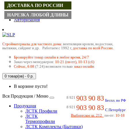
ДОСТАВКА ПО РОССИИ
Регистрация
НАРЕЗКА ЛЮБОЙ ДЛИНЫ
Авторизация
Cтройматериалы для частного дома:
вентиляция кровли, водостоки,
вытяжки, сайдинг и др. Работаем с 1992 г,
доставка по всей России.
Бронируйте товар онлайн в любое время, 24/7
Заказ через менеджеров:
10-21 (пн-пт), 10-13 (сб)
Сейчас, 6.08
(7:24) возможен только
заказ онлайн
0 товар(ов) - 0 р.
В корзине пусто!
Вся Продукция / Меню
903 90 83
8 921
Беспл. по РФ
Продукция
903 90 83
8 921
С.Петербург
ЛСТК Профили
Выборгское ш. 212
пн-пт:
10-18
ЛСТК
Термопрофили
ЛСТК Комплекты (Бытовки)