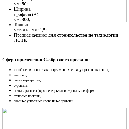
мм:
50
;
Ширина
профиля (A),
мм;
300
;
Толщина
металла, мм:
1,5
;
Предназначение:
для строительства по технологии
ЛСТК
.
Сфера применения С-образного профиля
:
стойки в панелях наружных и внутренних стен,
колонны,
балки перекрытия,
стропила,
пояса и раскосы ферм перекрытия и стропильных ферм,
стеновые прогоны,
сборные усиленные кровельные прогоны.