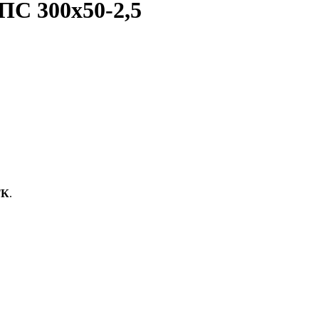
С 300x50-2,5
ТК
.