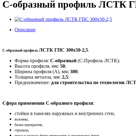
С-образный профиль ЛСТК ГП
Описание
ЛСТК ГПС 300x50-2,5
.
С-образный профиль
Форма профиля:
С-образный
(С-Профиль ЛСТК);
Высота профиля, мм:
50
;
Ширина профиля (A), мм;
300
;
Толщина металла, мм:
2,5
;
Предназначение:
для строительства по технологии ЛС
Сфера применения С-образного профиля
:
стойки в панелях наружных и внутренних стен,
колонны,
балки перекрытия,
стропила,
пояса и раскосы ферм перекрытия и стропильных ферм,