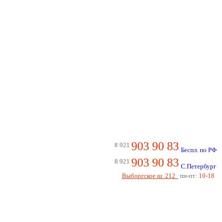
903 90 83
8 921
Беспл. по РФ
903 90 83
8 921
С.Петербург
Выборгское ш. 212
пн-пт:
10-18