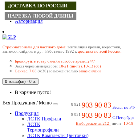
ДОСТАВКА ПО РОССИИ
Регистрация
НАРЕЗКА ЛЮБОЙ ДЛИНЫ
Авторизация
Cтройматериалы для частного дома:
вентиляция кровли, водостоки,
вытяжки, сайдинг и др. Работаем с 1992 г,
доставка по всей России.
Бронируйте товар онлайн в любое время, 24/7
Заказ через менеджеров:
10-21 (пн-пт), 10-13 (сб)
Сейчас, 7.08
(4:30) возможен только
заказ онлайн
0 товар(ов) - 0 р.
В корзине пусто!
Вся Продукция / Меню
903 90 83
8 921
Беспл. по РФ
Продукция
903 90 83
8 921
С.Петербург
ЛСТК Профили
Выборгское ш. 212
пн-пт:
10-18
ЛСТК
Термопрофили
ЛСТК Комплекты (Бытовки)