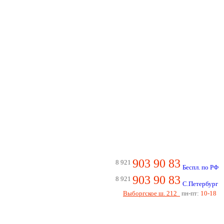
903 90 83
8 921
Беспл. по РФ
903 90 83
8 921
С.Петербург
Выборгское ш. 212
пн-пт:
10-18