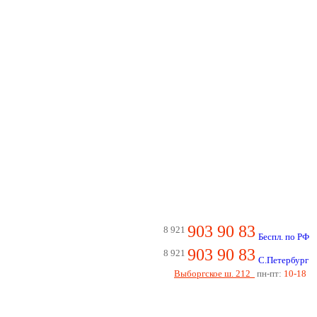
903 90 83
8 921
Беспл. по РФ
903 90 83
8 921
С.Петербург
Выборгское ш. 212
пн-пт:
10-18