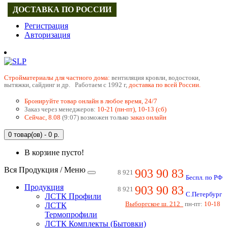
ДОСТАВКА ПО РОССИИ
Регистрация
Авторизация
Cтройматериалы для частного дома:
вентиляция кровли, водостоки,
вытяжки, сайдинг и др. Работаем с 1992 г,
доставка по всей России.
Бронируйте товар онлайн в любое время, 24/7
Заказ через менеджеров:
10-21 (пн-пт), 10-13 (сб)
Сейчас, 8.08
(9:07) возможен только
заказ онлайн
0 товар(ов) - 0 р.
В корзине пусто!
Вся Продукция / Меню
903 90 83
8 921
Беспл. по РФ
Продукция
903 90 83
8 921
С.Петербург
ЛСТК Профили
Выборгское ш. 212
пн-пт:
10-18
ЛСТК
Термопрофили
ЛСТК Комплекты (Бытовки)