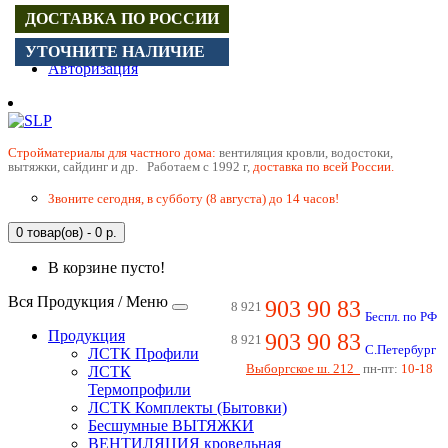
ДОСТАВКА ПО РОССИИ
Регистрация
УТОЧНИТЕ НАЛИЧИЕ
Авторизация
Cтройматериалы для частного дома:
вентиляция кровли, водостоки,
вытяжки, сайдинг и др. Работаем с 1992 г,
доставка по всей России.
Звоните сегодня, в субботу (8 августа) до 14 часов!
0 товар(ов) - 0 р.
В корзине пусто!
Вся Продукция / Меню
903 90 83
8 921
Беспл. по РФ
Продукция
903 90 83
8 921
С.Петербург
ЛСТК Профили
Выборгское ш. 212
пн-пт:
10-18
ЛСТК
Термопрофили
ЛСТК Комплекты (Бытовки)
Бесшумные ВЫТЯЖКИ
ВЕНТИЛЯЦИЯ кровельная