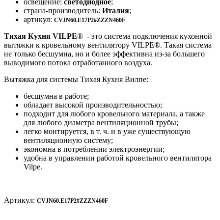
освещение:
светодиодное
;
страна-производитель:
Италия
;
артикул:
CVJN60.E17P2#ZZZN460F
Тихая Кухня VILPE
® - это система подключения кухонной
вытяжки к кровельному вентилятору VILPE®. Такая система
не только бесшумна, но и более эффективна из-за большего
выводимого потока отработанного воздуха.
Вытяжка для системы Тихая Кухня Вилпе:
бесшумна в работе;
обладает высокой производительностью;
подходит для любого кровельного материала, а также
для любого диаметра вентиляционной трубы;
легко монтируется, в т. ч. и в уже существующую
вентиляционную систему;
экономна в потреблении электроэнергии;
удобна в управлении работой кровельного вентилятора
Vilpe.
Артикул:
CVJN60.E17P2#ZZZN460F