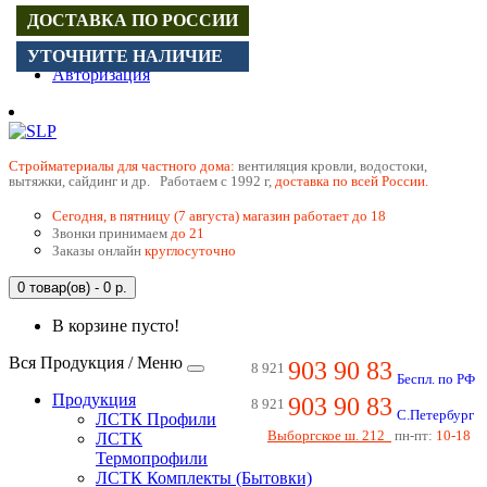
ДОСТАВКА ПО РОССИИ
Регистрация
УТОЧНИТЕ НАЛИЧИЕ
Авторизация
Cтройматериалы для частного дома:
вентиляция кровли, водостоки,
вытяжки, сайдинг и др. Работаем с 1992 г,
доставка по всей России.
Сегодня, в пятницу (7 августа) магазин работает до 18
Звонки принимаем
до 21
Заказы онлайн
круглосуточно
0 товар(ов) - 0 р.
В корзине пусто!
Вся Продукция / Меню
903 90 83
8 921
Беспл. по РФ
Продукция
903 90 83
8 921
С.Петербург
ЛСТК Профили
Выборгское ш. 212
пн-пт:
10-18
ЛСТК
Термопрофили
ЛСТК Комплекты (Бытовки)