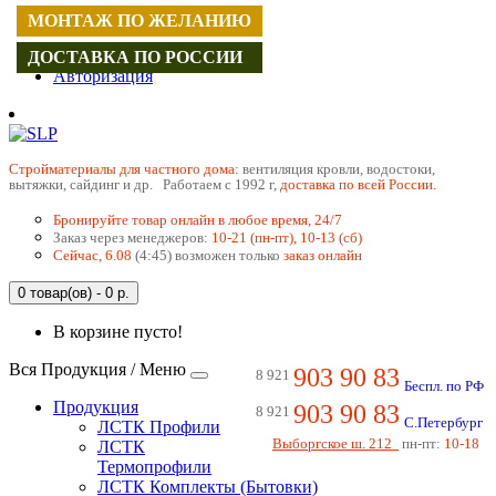
МОНТАЖ ПО ЖЕЛАНИЮ
Регистрация
ДОСТАВКА ПО РОССИИ
Авторизация
Cтройматериалы для частного дома:
вентиляция кровли, водостоки,
вытяжки, сайдинг и др. Работаем с 1992 г,
доставка по всей России.
Бронируйте товар онлайн в любое время, 24/7
Заказ через менеджеров:
10-21 (пн-пт), 10-13 (сб)
Сейчас, 6.08
(4:45) возможен только
заказ онлайн
0 товар(ов) - 0 р.
В корзине пусто!
Вся Продукция / Меню
903 90 83
8 921
Беспл. по РФ
Продукция
903 90 83
8 921
С.Петербург
ЛСТК Профили
Выборгское ш. 212
пн-пт:
10-18
ЛСТК
Термопрофили
ЛСТК Комплекты (Бытовки)