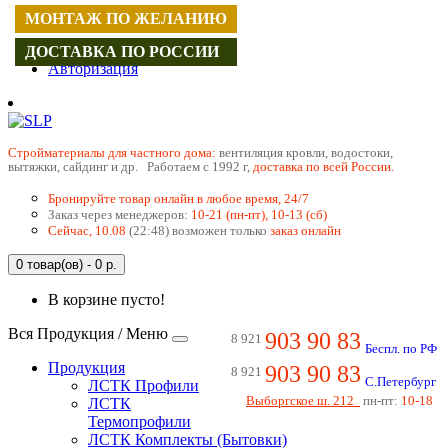
МОНТАЖ ПО ЖЕЛАНИЮ
Регистрация
ДОСТАВКА ПО РОССИИ
Авторизация
Cтройматериалы для частного дома:
вентиляция кровли, водостоки,
вытяжки, сайдинг и др. Работаем с 1992 г,
доставка по всей России.
Бронируйте товар онлайн в любое время, 24/7
Заказ через менеджеров:
10-21 (пн-пт), 10-13 (сб)
Сейчас, 10.08
(22:48) возможен только
заказ онлайн
0 товар(ов) - 0 р.
В корзине пусто!
Вся Продукция / Меню
903 90 83
8 921
Беспл. по РФ
Продукция
903 90 83
8 921
С.Петербург
ЛСТК Профили
Выборгское ш. 212
пн-пт:
10-18
ЛСТК
Термопрофили
ЛСТК Комплекты (Бытовки)