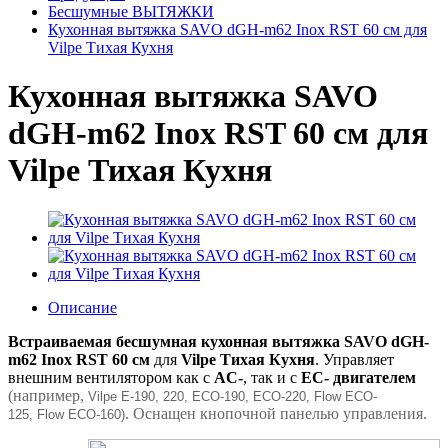
Бесшумные ВЫТЯЖКИ
Кухонная вытяжка SAVO dGH-m62 Inox RST 60 см для
Vilpe Тихая Кухня
Кухонная вытяжка SAVO
dGH-m62 Inox RST 60 см для
Vilpe Тихая Кухня
Описание
Встраиваемая бесшумная кухонная вытяжка SAVO dGH-
m62 Inox RST 60 см
для
Vilpe Тихая Кухня
. Управляет
внешним вентилятором как c
AC-
, так и с
EC- двигателем
(например,
Vilpe
E
-190, 220,
ECO
-190,
ECO
-220,
Flow
ECO
-
. Оснащен кнопочной панелью управления.
125,
Flow
ECO
-160)