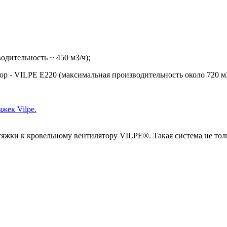
одительность ~ 450 м3/ч);
р - VILPE E220 (максимальная производительность около 720 м
яжек Vilpe
.
жки к кровельному вентилятору VILPE®. Такая система не толь