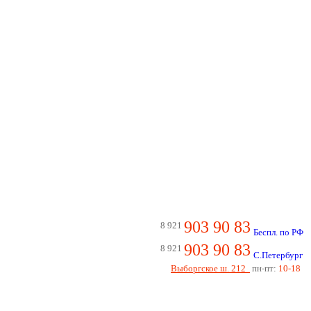
903 90 83
8 921
Беспл. по РФ
903 90 83
8 921
С.Петербург
Выборгское ш. 212
пн-пт:
10-18