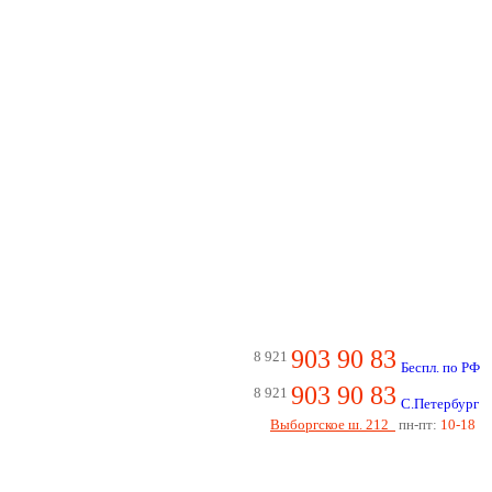
903 90 83
8 921
Беспл. по РФ
903 90 83
8 921
С.Петербург
Выборгское ш. 212
пн-пт:
10-18