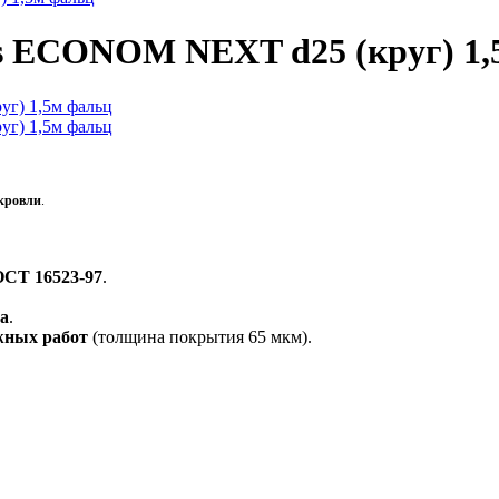
ms ECONOM NEXT d25 (круг) 1,
 кровли
.
ОСТ 16523-97
.
а
.
жных работ
(толщина покрытия 65 мкм).