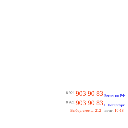
903 90 83
8 921
Беспл. по РФ
903 90 83
8 921
С.Петербург
Выборгское ш. 212
пн-пт:
10-18