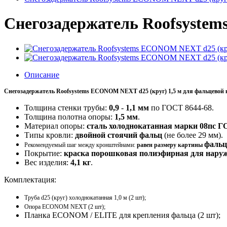
Снегозадержатель Roofsyste
Описание
Снегозадержатель Roofsystems ECONOM NEXT d25 (круг) 1,5 м для фальцевой
Толщина стенки трубы:
0,9
-
1,1 мм
по ГОСТ 8644-68.
Толщина полотна опоры:
1,5 мм
.
Материал опоры:
сталь холоднокатанная марки 08пс Г
Типы кровли:
двойной стоячий фальц
(не более 29 мм).
фальц
Рекомендуемый шаг между кронштейнами:
равен размеру картины
Покрытие:
краска порошковая полиэфирная для нару
Вес изделия:
4,1 кг
.
Комплектация:
Труба d25 (круг) холоднокатанная 1,0 м (2 шт);
Опора ECONOM NEXT (2 шт);
Планка ECONOM / ELITE для крепления фальца (2 шт);