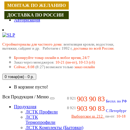
МОНТАЖ ПО ЖЕЛАНИЮ
Регистрация
ДОСТАВКА ПО РОССИИ
Авторизация
Cтройматериалы для частного дома:
вентиляция кровли, водостоки,
вытяжки, сайдинг и др. Работаем с 1992 г,
доставка по всей России.
Бронируйте товар онлайн в любое время, 24/7
Заказ через менеджеров:
10-21 (пн-пт), 10-13 (сб)
Сейчас, 8.08
(8:27) возможен только
заказ онлайн
0 товар(ов) - 0 р.
В корзине пусто!
Вся Продукция / Меню
903 90 83
8 921
Беспл. по РФ
Продукция
903 90 83
8 921
С.Петербург
ЛСТК Профили
Выборгское ш. 212
пн-пт:
10-18
ЛСТК
Термопрофили
ЛСТК Комплекты (Бытовки)