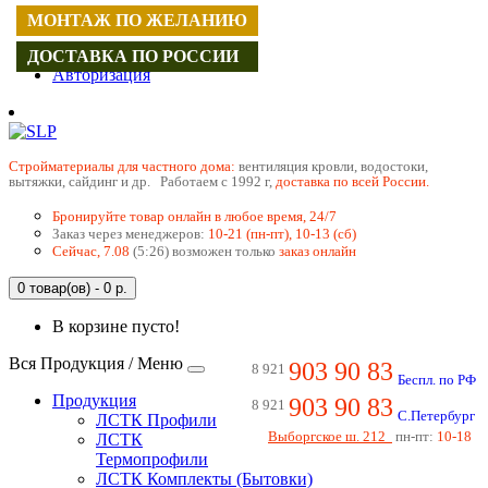
МОНТАЖ ПО ЖЕЛАНИЮ
Регистрация
ДОСТАВКА ПО РОССИИ
Авторизация
Cтройматериалы для частного дома:
вентиляция кровли, водостоки,
вытяжки, сайдинг и др. Работаем с 1992 г,
доставка по всей России.
Бронируйте товар онлайн в любое время, 24/7
Заказ через менеджеров:
10-21 (пн-пт), 10-13 (сб)
Сейчас, 7.08
(5:26) возможен только
заказ онлайн
0 товар(ов) - 0 р.
В корзине пусто!
Вся Продукция / Меню
903 90 83
8 921
Беспл. по РФ
Продукция
903 90 83
8 921
С.Петербург
ЛСТК Профили
Выборгское ш. 212
пн-пт:
10-18
ЛСТК
Термопрофили
ЛСТК Комплекты (Бытовки)