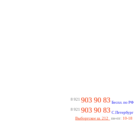
903 90 83
8 921
Беспл. по РФ
903 90 83
8 921
С.Петербург
Выборгское ш. 212
пн-пт:
10-18