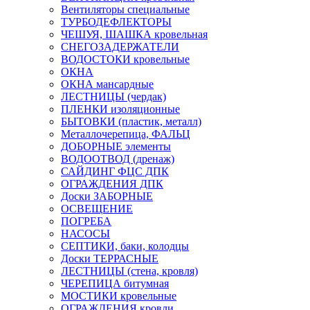
Вентиляторы специальные
ТУРБОДЕФЛЕКТОРЫ
ЧЕШУЯ, ШАШКА кровельная
СНЕГОЗАДЕРЖАТЕЛИ
ВОДОСТОКИ кровельные
ОКНА
ОКНА мансардные
ЛЕСТНИЦЫ (чердак)
ПЛЕНКИ изоляционные
БЫТОВКИ (пластик, металл)
Металлочерепица, ФАЛЬЦ
ДОБОРНЫЕ элементы
ВОДООТВОД (дренаж)
САЙДИНГ ФЦС ДПК
ОГРАЖДЕНИЯ ДПК
Доски ЗАБОРНЫЕ
ОСВЕЩЕНИЕ
ПОГРЕБА
НАСОСЫ
СЕПТИКИ, баки, колодцы
Доски ТЕРРАСНЫЕ
ЛЕСТНИЦЫ (стена, кровля)
ЧЕРЕПИЦА битумная
МОСТИКИ кровельные
ОГРАЖДЕНИЯ кровли