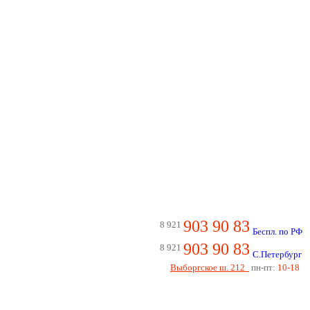
903 90 83
8 921
Беспл. по РФ
903 90 83
8 921
С.Петербург
Выборгское ш. 212
пн-пт:
10-18