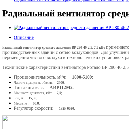
Радиальный вентилятор средне
Описание
применяетс
Радиальный вентилятор среднего давления ВР 280-46-2,5, 7,5 кВт
производственных зданий с сетью воздуховодов. Для улучшения
перемещения чистого воздуха в технологических установках р
Технические характеристики вентилятора Ротадо
ВР 280-46-2,5
Производительность, м³/ч:
1800-5100
;
Частота вращения, об/мин:
2900
;
Тип двигателя:
АИР112M2
;
Мощность двигателя, кВт:
7,5
;
Ток, А:
15,35
;
Масса, кг:
60,8
;
Регулятор скорости:
.
132F 0030