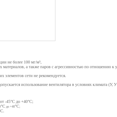
ии не более 100 мг/
м³,
х материалов, а также
паров с агрессивностью по отношению к 
их элементов сети не рекомендуется.
опускается использование вентилятора в условиях климата (У, 
от -45
°С
до +40
°С
;
°С
°С
0
до +40
;
°С
.