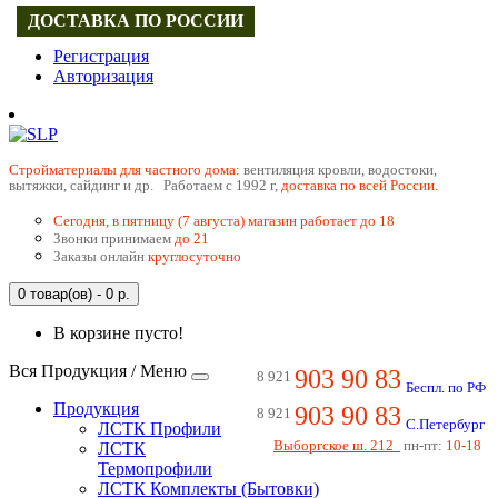
ДОСТАВКА ПО РОССИИ
Регистрация
Авторизация
Cтройматериалы для частного дома:
вентиляция кровли, водостоки,
вытяжки, сайдинг и др. Работаем с 1992 г,
доставка по всей России.
Сегодня, в пятницу (7 августа) магазин работает до 18
Звонки принимаем
до 21
Заказы онлайн
круглосуточно
0 товар(ов) - 0 р.
В корзине пусто!
Вся Продукция / Меню
903 90 83
8 921
Беспл. по РФ
Продукция
903 90 83
8 921
С.Петербург
ЛСТК Профили
Выборгское ш. 212
пн-пт:
10-18
ЛСТК
Термопрофили
ЛСТК Комплекты (Бытовки)