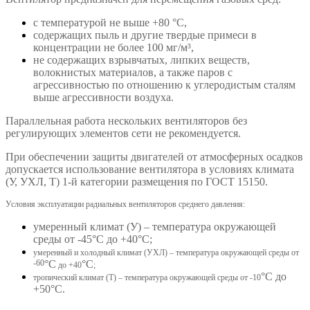
с температурой не выше +80 °С,
содержащих
пыль и другие твердые примеси в
концентрации не более 100 мг/
м³,
не содержащих взрывчатых, липких веществ,
волокнистых материалов, а также
паров с
агрессивностью по отношению к углеродистым сталям
выше агрессивности воздуха.
Параллельная работа нескольких вентиляторов без
регулирующих элементов сети не рекомендуется.
При обеспечении защиты двигателей от атмосферных осадков
допускается использование вентилятора в условиях климата
(У, УХЛ, Т) 1-й категории размещения по ГОСТ 15150.
Условия эксплуатации радиальных вентиляторов среднего давления:
умеренный климат (У) – температура окружающей
среды от -45
°С
до +40
°С
;
умеренный и холодный климат (УХЛ) – температура окружающей среды от
-60
°С
°С
до +40
;
°С
до
тропический климат (Т) – температура окружающей среды от -10
+50
°С
.