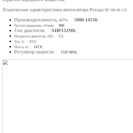
Технические характеристики вентилятора Ротадо
:
ВР 280-46-5,0
Производительность, м³/ч:
5000-14150
;
Частота вращения, об/мин:
960
;
Тип двигателя:
АИР132M6
;
Мощность двигателя, кВт:
7,5
;
Ток, А:
17,5
;
Масса, кг:
147,0
;
Регулятор скорости:
.
132F 0058