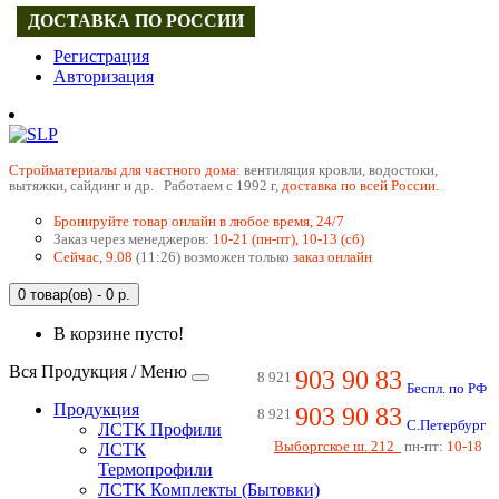
ДОСТАВКА ПО РОССИИ
Регистрация
Авторизация
Cтройматериалы для частного дома:
вентиляция кровли, водостоки,
вытяжки, сайдинг и др. Работаем с 1992 г,
доставка по всей России.
Бронируйте товар онлайн в любое время, 24/7
Заказ через менеджеров:
10-21 (пн-пт), 10-13 (сб)
Сейчас, 9.08
(11:26) возможен только
заказ онлайн
0 товар(ов) - 0 р.
В корзине пусто!
Вся Продукция / Меню
903 90 83
8 921
Беспл. по РФ
Продукция
903 90 83
8 921
С.Петербург
ЛСТК Профили
Выборгское ш. 212
пн-пт:
10-18
ЛСТК
Термопрофили
ЛСТК Комплекты (Бытовки)