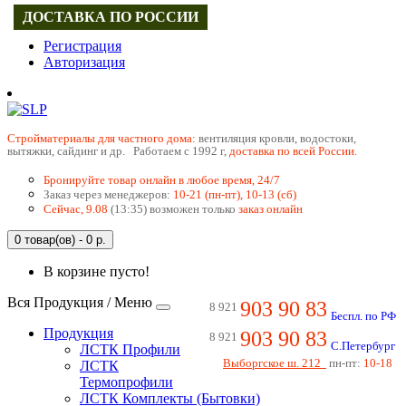
ДОСТАВКА ПО РОССИИ
Регистрация
Авторизация
Cтройматериалы для частного дома:
вентиляция кровли, водостоки,
вытяжки, сайдинг и др. Работаем с 1992 г,
доставка по всей России.
Бронируйте товар онлайн в любое время, 24/7
Заказ через менеджеров:
10-21 (пн-пт), 10-13 (сб)
Сейчас, 9.08
(13:35) возможен только
заказ онлайн
0 товар(ов) - 0 р.
В корзине пусто!
Вся Продукция / Меню
903 90 83
8 921
Беспл. по РФ
Продукция
903 90 83
8 921
С.Петербург
ЛСТК Профили
Выборгское ш. 212
пн-пт:
10-18
ЛСТК
Термопрофили
ЛСТК Комплекты (Бытовки)