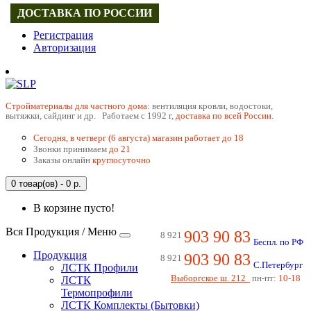
ДОСТАВКА ПО РОССИИ
Регистрация
Авторизация
Cтройматериалы для частного дома:
вентиляция кровли, водостоки,
вытяжки, сайдинг и др. Работаем с 1992 г,
доставка по всей России.
Сегодня, в четверг (6 августа) магазин работает до 18
Звонки принимаем
до 21
Заказы онлайн
круглосуточно
0 товар(ов) - 0 р.
В корзине пусто!
Вся Продукция / Меню
903 90 83
8 921
Беспл. по РФ
Продукция
903 90 83
8 921
С.Петербург
ЛСТК Профили
Выборгское ш. 212
пн-пт:
10-18
ЛСТК
Термопрофили
ЛСТК Комплекты (Бытовки)