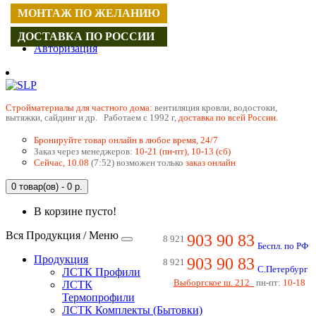
МОНТАЖ ПО ЖЕЛАНИЮ
Регистрация
ДОСТАВКА ПО РОССИИ
Авторизация
Cтройматериалы для частного дома:
вентиляция кровли, водостоки,
вытяжки, сайдинг и др. Работаем с 1992 г,
доставка по всей России.
Бронируйте товар онлайн в любое время, 24/7
Заказ через менеджеров:
10-21 (пн-пт), 10-13 (сб)
Сейчас, 10.08
(7:52) возможен только
заказ онлайн
0 товар(ов) - 0 р.
В корзине пусто!
Вся Продукция / Меню
903 90 83
8 921
Беспл. по РФ
Продукция
903 90 83
8 921
С.Петербург
ЛСТК Профили
Выборгское ш. 212
пн-пт:
10-18
ЛСТК
Термопрофили
ЛСТК Комплекты (Бытовки)