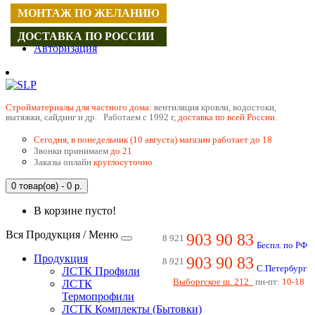
МОНТАЖ ПО ЖЕЛАНИЮ
Регистрация
ДОСТАВКА ПО РОССИИ
Авторизация
Cтройматериалы для частного дома:
вентиляция кровли, водостоки,
вытяжки, сайдинг и др. Работаем с 1992 г,
доставка по всей России.
Сегодня, в понедельник (10 августа) магазин работает до 18
Звонки принимаем
до 21
Заказы онлайн
круглосуточно
0 товар(ов) - 0 р.
В корзине пусто!
Вся Продукция / Меню
903 90 83
8 921
Беспл. по РФ
Продукция
903 90 83
8 921
С.Петербург
ЛСТК Профили
Выборгское ш. 212
пн-пт:
10-18
ЛСТК
Термопрофили
ЛСТК Комплекты (Бытовки)