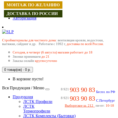
МОНТАЖ ПО ЖЕЛАНИЮ
Регистрация
ДОСТАВКА ПО РОССИИ
Авторизация
Cтройматериалы для частного дома:
вентиляция кровли, водостоки,
вытяжки, сайдинг и др. Работаем с 1992 г,
доставка по всей России.
Сегодня, в четверг (6 августа) магазин работает до 18
Звонки принимаем
до 21
Заказы онлайн
круглосуточно
0 товар(ов) - 0 р.
В корзине пусто!
Вся Продукция / Меню
903 90 83
8 921
Беспл. по РФ
Продукция
903 90 83
8 921
С.Петербург
ЛСТК Профили
Выборгское ш. 212
пн-пт:
10-18
ЛСТК
Термопрофили
ЛСТК Комплекты (Бытовки)