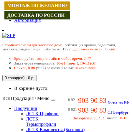
МОНТАЖ ПО ЖЕЛАНИЮ
Регистрация
ДОСТАВКА ПО РОССИИ
Авторизация
Cтройматериалы для частного дома:
вентиляция кровли, водостоки,
вытяжки, сайдинг и др. Работаем с 1992 г,
доставка по всей России.
Бронируйте товар онлайн в любое время, 24/7
Заказ через менеджеров:
10-21 (пн-пт), 10-13 (сб)
Сейчас, 8.08
(9:27) возможен только
заказ онлайн
0 товар(ов) - 0 р.
В корзине пусто!
Вся Продукция / Меню
903 90 83
8 921
Беспл. по РФ
Продукция
903 90 83
8 921
С.Петербург
ЛСТК Профили
Выборгское ш. 212
пн-пт:
10-18
ЛСТК
Термопрофили
ЛСТК Комплекты (Бытовки)