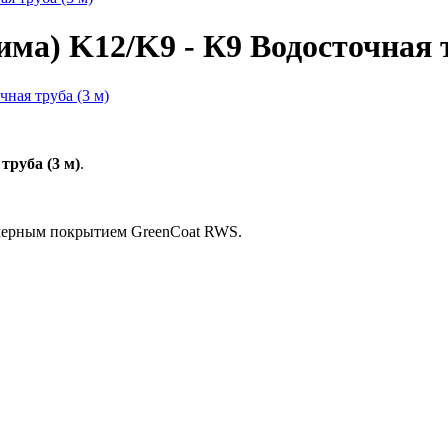
ма) K12/K9 - К9 Водосточная т
труба (3 м)
.
имерным покрытием GreenCoat RWS.