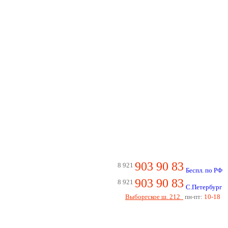
903 90 83
8 921
Беспл. по РФ
903 90 83
8 921
С.Петербург
Выборгское ш. 212
пн-пт:
10-18