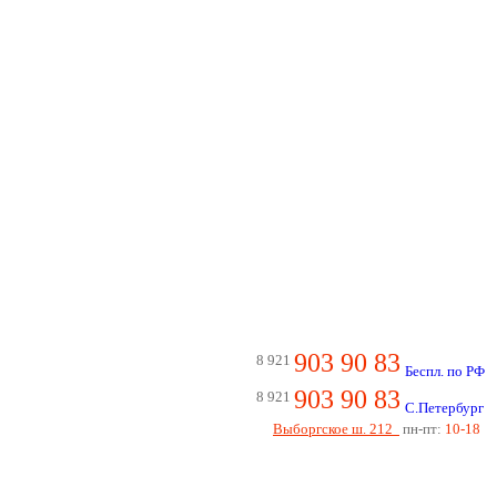
903 90 83
8 921
Беспл. по РФ
903 90 83
8 921
С.Петербург
Выборгское ш. 212
пн-пт:
10-18