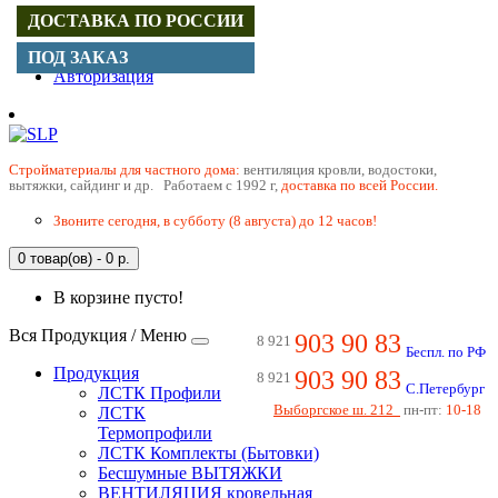
ДОСТАВКА ПО РОССИИ
Регистрация
ПОД ЗАКАЗ
Авторизация
Cтройматериалы для частного дома:
вентиляция кровли, водостоки,
вытяжки, сайдинг и др. Работаем с 1992 г,
доставка по всей России.
Звоните сегодня, в субботу (8 августа) до 12 часов!
0 товар(ов) - 0 р.
В корзине пусто!
Вся Продукция / Меню
903 90 83
8 921
Беспл. по РФ
Продукция
903 90 83
8 921
С.Петербург
ЛСТК Профили
Выборгское ш. 212
пн-пт:
10-18
ЛСТК
Термопрофили
ЛСТК Комплекты (Бытовки)
Бесшумные ВЫТЯЖКИ
ВЕНТИЛЯЦИЯ кровельная