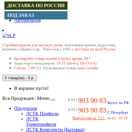
ДОСТАВКА ПО РОССИИ
Регистрация
ПОД ЗАКАЗ
Авторизация
Cтройматериалы для частного дома:
вентиляция кровли, водостоки,
вытяжки, сайдинг и др. Работаем с 1992 г,
доставка по всей России.
Бронируйте товар онлайн в любое время, 24/7
Заказ через менеджеров:
10-21 (пн-пт), 10-13 (сб)
Сейчас, 7.08
(22:16) возможен только
заказ онлайн
0 товар(ов) - 0 р.
В корзине пусто!
Вся Продукция / Меню
903 90 83
8 921
Беспл. по РФ
Продукция
903 90 83
8 921
С.Петербург
ЛСТК Профили
Выборгское ш. 212
пн-пт:
10-18
ЛСТК
Термопрофили
ЛСТК Комплекты (Бытовки)