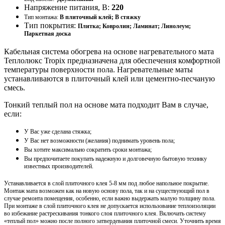
Напряжение питания, В:
220
Тип монтажа:
В плиточный клей; В стяжку
Тип покрытия:
Плитка; Ковролин; Ламинат; Линолеум;
Паркетная доска
Кабельная система обогрева на основе нагревательного мата
Теплолюкс Tropix предназначена для обеспечения комфортной
температуры поверхности пола. Нагревательные маты
устанавливаются в плиточный клей или цементно-песчаную
смесь.
Тонкий теплый пол на основе мата подходит Вам в случае,
если:
У Вас уже сделана стяжка;
У Вас нет возможности (желания) поднимать уровень пола;
Вы хотите максимально сократить сроки монтажа;
Вы предпочитаете покупать надежную и долговечную бытовую технику
известных производителей.
Устанавливается в слой плиточного клея 5-8 мм под любое напольное покрытие.
Монтаж мата возможен как на новую основу пола, так и на существующий пол в
случае ремонта помещения, особенно, если важно выдержать малую толщину пола.
При монтаже в слой плиточного клея не допускается использование теплоизоляции
во избежание растрескивания тонкого слоя плиточного клея. Включать систему
«теплый пол» можно после полного затвердевания плиточной смеси. Уточнить время