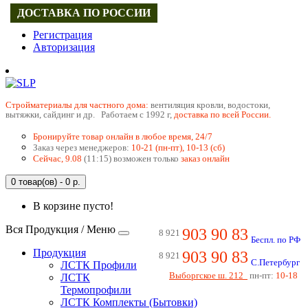
ДОСТАВКА ПО РОССИИ
Регистрация
Авторизация
Cтройматериалы для частного дома:
вентиляция кровли, водостоки,
вытяжки, сайдинг и др. Работаем с 1992 г,
доставка по всей России.
Бронируйте товар онлайн в любое время, 24/7
Заказ через менеджеров:
10-21 (пн-пт), 10-13 (сб)
Сейчас, 9.08
(11:15) возможен только
заказ онлайн
0 товар(ов) - 0 р.
В корзине пусто!
Вся Продукция / Меню
903 90 83
8 921
Беспл. по РФ
Продукция
903 90 83
8 921
С.Петербург
ЛСТК Профили
Выборгское ш. 212
пн-пт:
10-18
ЛСТК
Термопрофили
ЛСТК Комплекты (Бытовки)