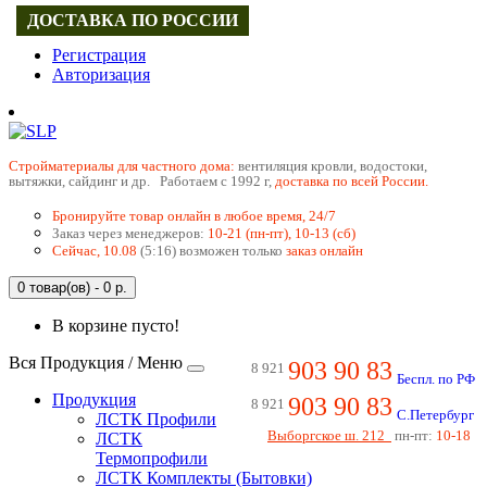
ДОСТАВКА ПО РОССИИ
Регистрация
Авторизация
Cтройматериалы для частного дома:
вентиляция кровли, водостоки,
вытяжки, сайдинг и др. Работаем с 1992 г,
доставка по всей России.
Бронируйте товар онлайн в любое время, 24/7
Заказ через менеджеров:
10-21 (пн-пт), 10-13 (сб)
Сейчас, 10.08
(5:16) возможен только
заказ онлайн
0 товар(ов) - 0 р.
В корзине пусто!
Вся Продукция / Меню
903 90 83
8 921
Беспл. по РФ
Продукция
903 90 83
8 921
С.Петербург
ЛСТК Профили
Выборгское ш. 212
пн-пт:
10-18
ЛСТК
Термопрофили
ЛСТК Комплекты (Бытовки)