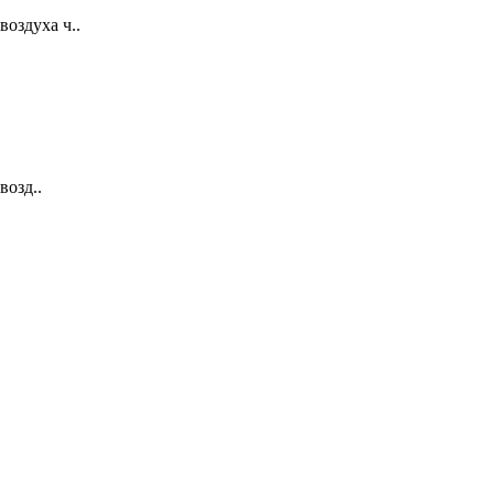
воздуха ч..
возд..