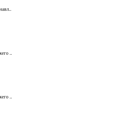
навл..
его ..
его ..