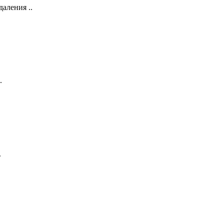
даления ..
.
.