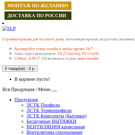
МОНТАЖ ПО ЖЕЛАНИЮ
МОНТАЖ ПО ЖЕЛАНИЮ
МОНТАЖ ПО ЖЕЛАНИЮ
МОНТАЖ ПО ЖЕЛАНИЮ
МОНТАЖ ПО ЖЕЛАНИЮ
МОНТАЖ ПО ЖЕЛАНИЮ
МОНТАЖ ПО ЖЕЛАНИЮ
МОНТАЖ ПО ЖЕЛАНИЮ
МОНТАЖ ПО ЖЕЛАНИЮ
МОНТАЖ ПО ЖЕЛАНИЮ
МОНТАЖ ПО ЖЕЛАНИЮ
Регистрация
Авторизация
ДОСТАВКА ПО РОССИИ
ДОСТАВКА ПО РОССИИ
ДОСТАВКА ПО РОССИИ
ДОСТАВКА ПО РОССИИ
ДОСТАВКА ПО РОССИИ
ДОСТАВКА ПО РОССИИ
ДОСТАВКА ПО РОССИИ
ДОСТАВКА ПО РОССИИ
ДОСТАВКА ПО РОССИИ
ДОСТАВКА ПО РОССИИ
ДОСТАВКА ПО РОССИИ
Cтройматериалы для частного дома:
вентиляция кровли, водостоки, вытяжки,
Бронируйте товар онлайн в любое время, 24/7
Заказ через менеджеров:
10-21 (пн-пт), 10-13 (сб)
Сейчас, 8.08
(7:54) возможен только
заказ онлайн
0 товар(ов) - 0 р.
В корзине пусто!
Вся Продукция / Меню
Продукция
ЛСТК Профили
ЛСТК Термопрофили
ЛСТК Комплекты (Бытовки)
Бесшумные ВЫТЯЖКИ
ВЕНТИЛЯЦИЯ кровельная
Вентиляторы специальные