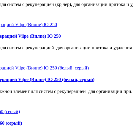
ля систем с рекуперацией (кр,чер), для организации притока и у
рацией Vilpe (Вилпе) IO 250
для систем с рекуперацией для организации притока и удаления.
ацией Vilpe (Вилпе) IO 250 (белый, серый)
тяжной элемент для систем с рекуперацией для организации при.
60 (серый)