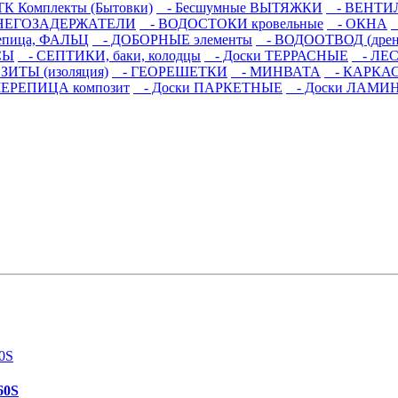
К Комплекты (Бытовки)
- Бесшумные ВЫТЯЖКИ
- ВЕНТИЛ
НЕГОЗАДЕРЖАТЕЛИ
- ВОДОСТОКИ кровельные
- ОКНА
епица, ФАЛЬЦ
- ДОБОРНЫЕ элементы
- ВОДООТВОД (дрен
СЫ
- СЕПТИКИ, баки, колодцы
- Доски ТЕРРАСНЫЕ
- ЛЕСТ
ИТЫ (изоляция)
- ГЕОРЕШЕТКИ
- МИНВАТА
- КАРКАСН
ЕРЕПИЦА композит
- Доски ПАРКЕТНЫЕ
- Доски ЛАМИ
60S