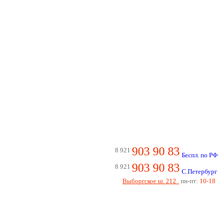
903 90 83
8 921
Беспл. по РФ
903 90 83
8 921
С.Петербург
Выборгское ш. 212
пн-пт:
10-18