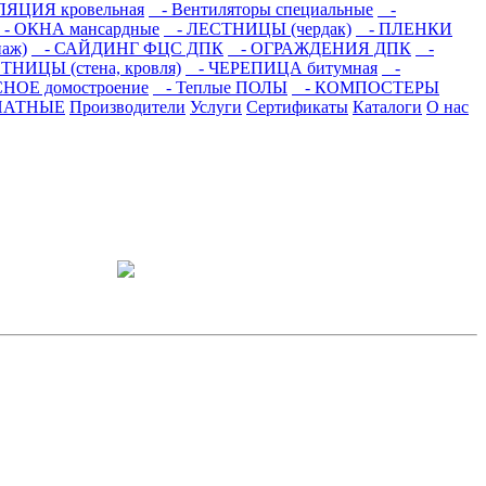
ЯЦИЯ кровельная
- Вентиляторы специальные
-
- ОКНА мансардные
- ЛЕСТНИЦЫ (чердак)
- ПЛЕНКИ
аж)
- САЙДИНГ ФЦС ДПК
- ОГРАЖДЕНИЯ ДПК
-
НИЦЫ (стена, кровля)
- ЧЕРЕПИЦА битумная
-
ОЕ домостроение
- Теплые ПОЛЫ
- КОМПОСТЕРЫ
НАТНЫЕ
Производители
Услуги
Сертификаты
Каталоги
О нас