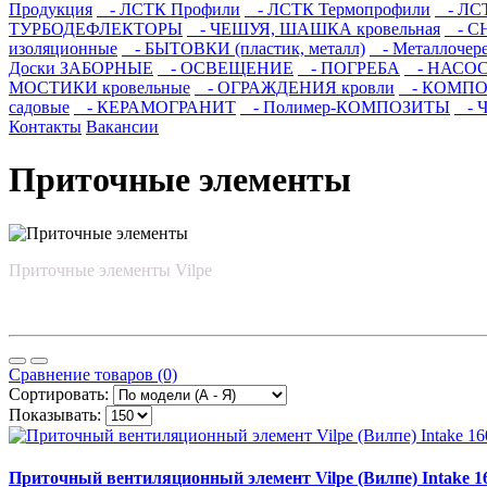
Продукция
- ЛСТК Профили
- ЛСТК Термопрофили
- ЛСТ
ТУРБОДЕФЛЕКТОРЫ
- ЧЕШУЯ, ШАШКА кровельная
- С
изоляционные
- БЫТОВКИ (пластик, металл)
- Металлочер
Доски ЗАБОРНЫЕ
- ОСВЕЩЕНИЕ
- ПОГРЕБА
- НАСО
МОСТИКИ кровельные
- ОГРАЖДЕНИЯ кровли
- КОМПОЗ
садовые
- КЕРАМОГРАНИТ
- Полимер-КОМПОЗИТЫ
- Ч
Контакты
Вакансии
Приточные элементы
Приточные элементы Vilpe
Сравнение товаров (0)
Сортировать:
Показывать:
Приточный вентиляционный элемент Vilpe (Вилпе) Intake 1