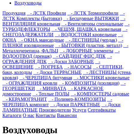
Воздуховоды
Продукция
- ЛСТК Профили
- ЛСТК Термопрофили
-
ЛСТК Комплекты (Бытовки)
- Бесшумные ВЫТЯЖКИ
-
ВЕНТИЛЯЦИЯ кровельная
- Вентиляторы специальные
-
ТУРБОДЕФЛЕКТОРЫ
- ЧЕШУЯ, ШАШКА кровельная
-
СНЕГОЗАДЕРЖАТЕЛИ
- ВОДОСТОКИ кровельные
-
ОКНА
- ОКНА мансардные
- ЛЕСТНИЦЫ (чердак)
-
ПЛЕНКИ изоляционные
- БЫТОВКИ (пластик, металл)
-
Металлочерепица, ФАЛЬЦ
- ДОБОРНЫЕ элементы
-
ВОДООТВОД (дренаж)
- САЙДИНГ ФЦС ДПК
-
ОГРАЖДЕНИЯ ДПК
- Доски ЗАБОРНЫЕ
-
ОСВЕЩЕНИЕ
- ПОГРЕБА
- НАСОСЫ
- СЕПТИКИ,
баки, колодцы
- Доски ТЕРРАСНЫЕ
- ЛЕСТНИЦЫ (стена,
кровля)
- ЧЕРЕПИЦА битумная
- МОСТИКИ кровельные
- ОГРАЖДЕНИЯ кровли
- КОМПОЗИТЫ (изоляция)
-
ГЕОРЕШЕТКИ
- МИНВАТА
- КАРКАСНОЕ
домостроение
- Теплые ПОЛЫ
- КОМПОСТЕРЫ садовые
- КЕРАМОГРАНИТ
- Полимер-КОМПОЗИТЫ
-
ЧЕРЕПИЦА композит
- Доски ПАРКЕТНЫЕ
- Доски
ЛАМИНАТНЫЕ
Производители
Услуги
Сертификаты
Каталоги
О нас
Контакты
Вакансии
Воздуховоды