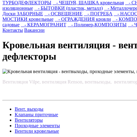
ТУРБОДЕФЛЕКТОРЫ
- ЧЕШУЯ, ШАШКА кровельная
- С
изоляционные
- БЫТОВКИ (пластик, металл)
- Металлочер
Доски ЗАБОРНЫЕ
- ОСВЕЩЕНИЕ
- ПОГРЕБА
- НАСО
МОСТИКИ кровельные
- ОГРАЖДЕНИЯ кровли
- КОМПОЗ
садовые
- КЕРАМОГРАНИТ
- Полимер-КОМПОЗИТЫ
- Ч
Контакты
Вакансии
Кровельная вентиляция - вен
дефлекторы
Вентиляция Vilpe, вентиляция Renson, вентвыходы, вентилято
Вент. выходы
Клапаны приточные
Вентиляторы
Проходные элементы
Вентили кровельные