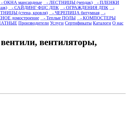
- ОКНА мансардные
- ЛЕСТНИЦЫ (чердак)
- ПЛЕНКИ
аж)
- САЙДИНГ ФЦС ДПК
- ОГРАЖДЕНИЯ ДПК
-
НИЦЫ (стена, кровля)
- ЧЕРЕПИЦА битумная
-
ОЕ домостроение
- Теплые ПОЛЫ
- КОМПОСТЕРЫ
НАТНЫЕ
Производители
Услуги
Сертификаты
Каталоги
О нас
 вентили, вентиляторы,