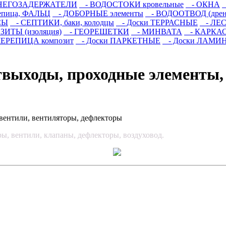
НЕГОЗАДЕРЖАТЕЛИ
- ВОДОСТОКИ кровельные
- ОКНА
епица, ФАЛЬЦ
- ДОБОРНЫЕ элементы
- ВОДООТВОД (дрен
СЫ
- СЕПТИКИ, баки, колодцы
- Доски ТЕРРАСНЫЕ
- ЛЕСТ
ИТЫ (изоляция)
- ГЕОРЕШЕТКИ
- МИНВАТА
- КАРКАСН
ЕРЕПИЦА композит
- Доски ПАРКЕТНЫЕ
- Доски ЛАМИ
твыходы, проходные элементы,
ры, вентили, клапаны, дефлекторы, воздуховод.