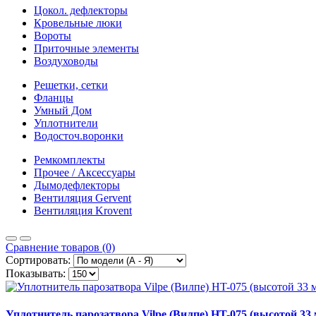
Цокол. дефлекторы
Кровельные люки
Вороты
Приточные элементы
Воздуховоды
Решетки, сетки
Фланцы
Умный Дом
Уплотнители
Водосточ.воронки
Ремкомплекты
Прочее / Аксессуары
Дымодефлекторы
Вентиляция Gervent
Вентиляция Krovent
Сравнение товаров (0)
Сортировать:
Показывать:
Уплотнитель парозатвора Vilpe (Вилпе) HT-075 (высотой 33