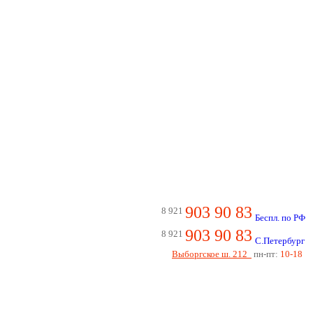
903 90 83
8 921
Беспл. по РФ
903 90 83
8 921
С.Петербург
Выборгское ш. 212
пн-пт:
10-18